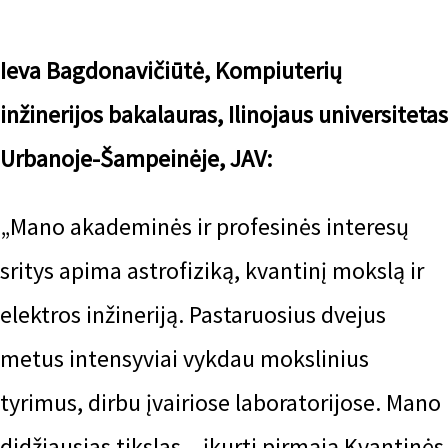
Ieva Bagdonavičiūtė, Kompiuterių
inžinerijos bakalauras, Ilinojaus universitetas
Urbanoje-Šampeinėje, JAV:
„Mano akademinės ir profesinės interesų
sritys apima astrofiziką, kvantinį mokslą ir
elektros inžineriją. Pastaruosius dvejus
metus intensyviai vykdau mokslinius
tyrimus, dirbu įvairiose laboratorijose. Mano
didžiausias tikslas – įkurti pirmąją Kvantinės