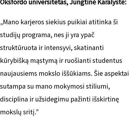
Oksfordo universitetas, Jungtinė Karalystė:
„Mano karjeros siekius puikiai atitinka ši
studijų programa, nes ji yra ypač
struktūruota ir intensyvi, skatinanti
kūrybišką mąstymą ir ruošianti studentus
naujausiems mokslo iššūkiams. Šie aspektai
sutampa su mano mokymosi stiliumi,
disciplina ir užsidegimu pažinti išskirtinę
mokslų sritį.”