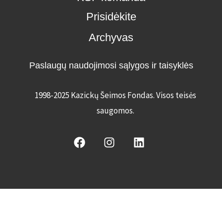
Prisidėkite
Archyvas
Paslaugų naudojimosi sąlygos ir taisyklės
1998-2025 Kazickų Šeimos Fondas. Visos teisės
saugomos
.
F
I
L
a
n
i
c
s
n
e
t
k
b
a
e
o
g
d
o
r
i
k
a
n