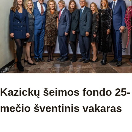
šeimos
fondo
25-
mečio
šventinis
vakaras
Kazickų šeimos fondo 25-
mečio šventinis vakaras