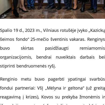
Spalio 19 d., 2023 m., Vilniaus rotušėje įvyko „Kazickų
šeimos fondo“ 25-mečio šventinis vakaras. Renginys
buvo skirtas pasidžiaugti remiamomis
organizacijomis, bendrai nuveiktais darbais bei
stiprinti bendruomenės ryšį.
Renginio metu buvo pagerbti ypatingai svarbūs
fondui partneriai: VšĮ „Mėlyna ir geltona“ (už greitą
reagavimą į krizes), Kovos su prekyba žmonėmis ir