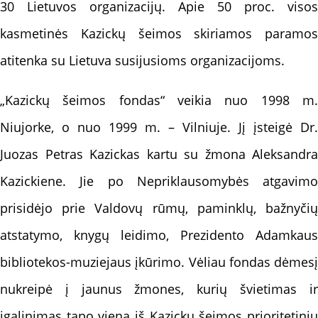
30 Lietuvos organizacijų. Apie 50 proc. visos
kasmetinės Kazickų šeimos skiriamos paramos
atitenka su Lietuva susijusioms organizacijoms.
„Kazickų šeimos fondas“ veikia nuo 1998 m.
Niujorke, o nuo 1999 m. – Vilniuje. Jį įsteigė Dr.
Juozas Petras Kazickas kartu su žmona Aleksandra
Kazickiene. Jie po Nepriklausomybės atgavimo
prisidėjo prie Valdovų rūmų, paminklų, bažnyčių
atstatymo, knygų leidimo, Prezidento Adamkaus
bibliotekos-muziejaus įkūrimo. Vėliau fondas dėmesį
nukreipė į jaunus žmones, kurių švietimas ir
įgalinimas tapo viena iš Kazickų šeimos prioritetinių