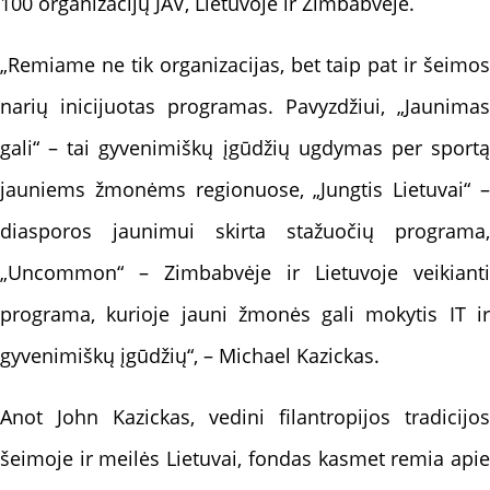
100 organizacijų JAV, Lietuvoje ir Zimbabvėje.
„Remiame ne tik organizacijas, bet taip pat ir šeimos
narių inicijuotas programas. Pavyzdžiui, „Jaunimas
gali“ – tai gyvenimiškų įgūdžių ugdymas per sportą
jauniems žmonėms regionuose, „Jungtis Lietuvai“ –
diasporos jaunimui skirta stažuočių programa,
„Uncommon“ – Zimbabvėje ir Lietuvoje veikianti
programa, kurioje jauni žmonės gali mokytis IT ir
gyvenimiškų įgūdžių“, – Michael Kazickas.
Anot John Kazickas, vedini filantropijos tradicijos
šeimoje ir meilės Lietuvai, fondas kasmet remia apie