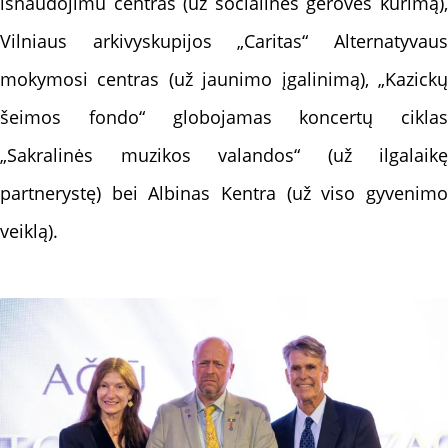
išnaudojimu centras (už socialinės gerovės kūrimą),
Vilniaus arkivyskupijos „Caritas“ Alternatyvaus
mokymosi centras (už jaunimo įgalinimą), „Kazickų
šeimos fondo“ globojamas koncertų ciklas
„Sakralinės muzikos valandos“ (už ilgalaikę
partnerystę) bei Albinas Kentra (už viso gyvenimo
veiklą).