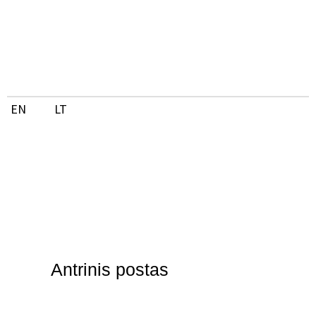
Pereiti
prie
turinio
EN
LT
Antrinis postas