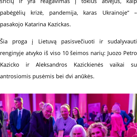
sričių ir yra reagavimas į tokius atvejus, kaip
pabėgėlių krizė, pandemija, karas Ukrainoje“ –
pasakojo Katarina Kazickas.
Šia proga į Lietuvą pasisvečiuoti ir sudalyvauti
renginyje atvyko iš viso 10 šeimos narių: Juozo Petro
Kazicko ir Aleksandros Kazickienės vaikai su
antrosiomis pusėmis bei dvi anūkės.