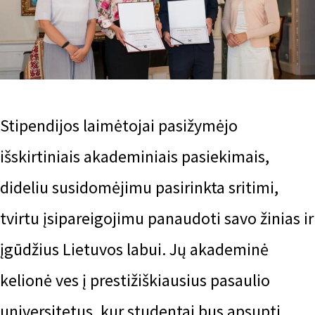
Stipendijos laimėtojai pasižymėjo
išskirtiniais akademiniais pasiekimais,
dideliu susidomėjimu pasirinkta sritimi,
tvirtu įsipareigojimu panaudoti savo žinias ir
įgūdžius Lietuvos labui. Jų akademinė
kelionė ves į prestižiškiausius pasaulio
universitetus, kur studentai bus apsupti