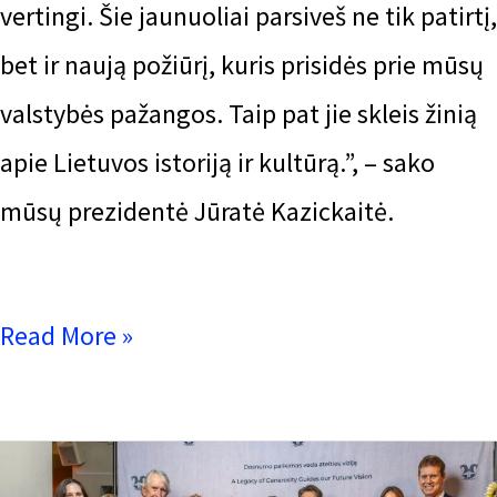
vertingi. Šie jaunuoliai parsiveš ne tik patirtį,
bet ir naują požiūrį, kuris prisidės prie mūsų
valstybės pažangos. Taip pat jie skleis žinią
apie Lietuvos istoriją ir kultūrą.”, – sako
mūsų prezidentė Jūratė Kazickaitė.
Read More »
Kazickų