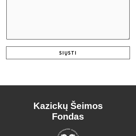
s
l
s
*
a
g
SIŲSTI
e
Kazickų Šeimos
Fondas