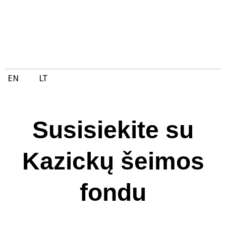
Pereiti
prie
turinio
EN
LT
Susisiekite su
Kazickų šeimos
fondu