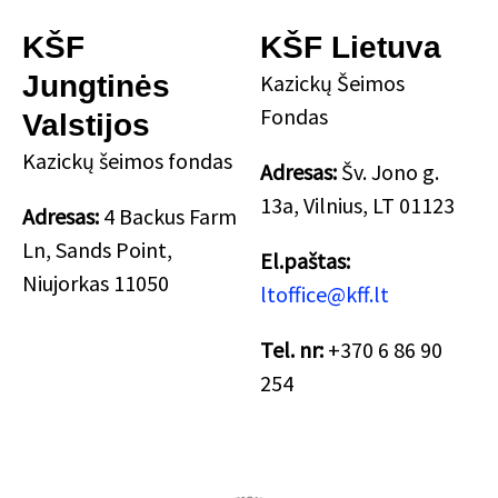
KŠF
KŠF Lietuva
Jungtinės
Kazickų Šeimos
Fondas
Valstijos
Kazickų šeimos fondas
Adresas:
Šv. Jono g.
13a, Vilnius, LT 01123
Adresas:
4 Backus Farm
Ln, Sands Point,
El.paštas:
Niujorkas 11050
ltoffice@kff.lt
Tel. nr:
+370 6 86 90
254