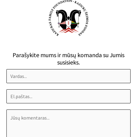
Parašykite mums ir mūsų komanda su Jumis
susisieks.
N
a
E
m
m
e
M
a
*
e
i