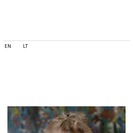
Pereiti
prie
turinio
EN
LT