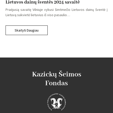
Lietuvos dainų šventės 2024 savaitė
Praėjusią savaitę Vilniuje vykusi šimtmečio Lietuvos dainų šventė į
Lietuvą sukvietė lietuvius iš viso pasaulio…
Skaityti Daugiau
Kazickų Šeimos
Fondas