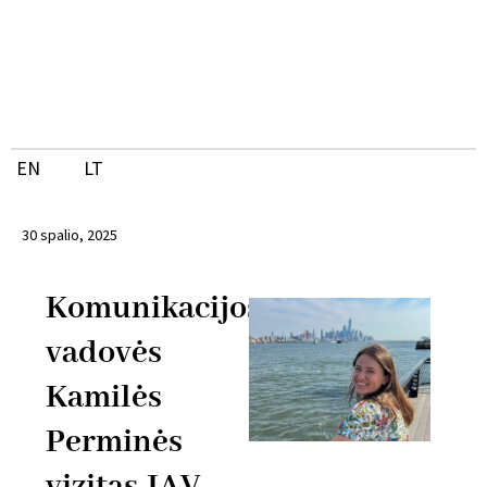
Pereiti
prie
turinio
EN
LT
30 spalio, 2025
Komunikacijos
vadovės
Kamilės
Perminės