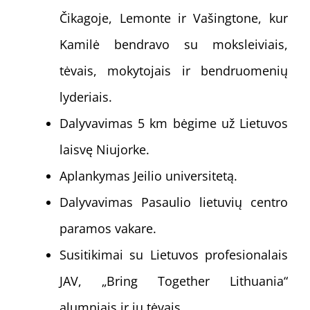
Čikagoje, Lemonte ir Vašingtone, kur
Kamilė bendravo su moksleiviais,
tėvais, mokytojais ir bendruomenių
lyderiais.
Dalyvavimas 5 km bėgime už Lietuvos
laisvę Niujorke.
Aplankymas Jeilio universitetą.
Dalyvavimas Pasaulio lietuvių centro
paramos vakare.
Susitikimai su Lietuvos profesionalais
JAV, „Bring Together Lithuania“
alumniais ir jų tėvais.