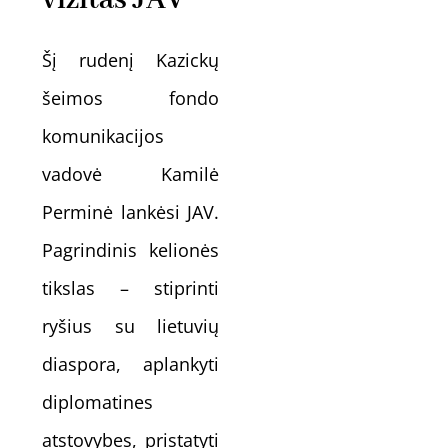
vizitas JAV
Šį rudenį Kazickų
šeimos fondo
komunikacijos
vadovė Kamilė
Perminė lankėsi JAV.
Pagrindinis kelionės
tikslas – stiprinti
ryšius su lietuvių
diaspora, aplankyti
diplomatines
atstovybes, pristatyti