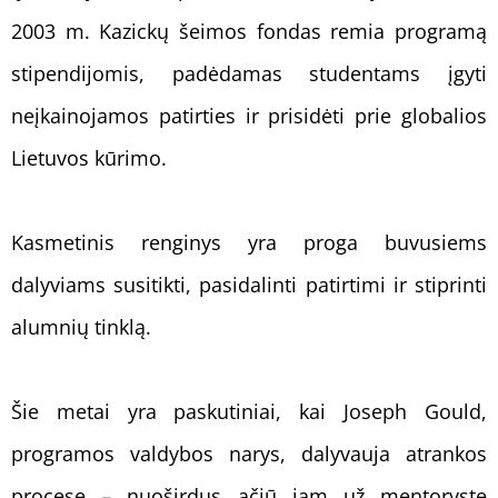
2003 m. Kazickų šeimos fondas remia programą
stipendijomis, padėdamas studentams įgyti
neįkainojamos patirties ir prisidėti prie globalios
Lietuvos kūrimo.
Kasmetinis renginys yra proga buvusiems
dalyviams susitikti, pasidalinti patirtimi ir stiprinti
alumnių tinklą.
Šie metai yra paskutiniai, kai Joseph Gould,
programos valdybos narys, dalyvauja atrankos
procese – nuoširdus ačiū jam už mentorystę