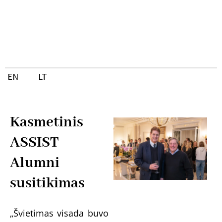
Pereiti
Post
prie
navigation
turinio
EN
LT
Kasmetinis
ASSIST
Alumni
susitikimas
„Švietimas visada buvo