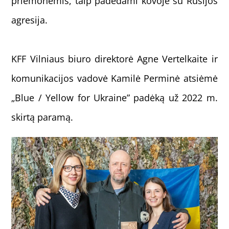
priemonėmis, taip padėdami kovoje su Rusijos
agresija.
KFF Vilniaus biuro direktorė Agne Vertelkaite ir
komunikacijos vadovė Kamilė Perminė atsiėmė
„Blue / Yellow for Ukraine” padėką už 2022 m.
skirtą paramą.