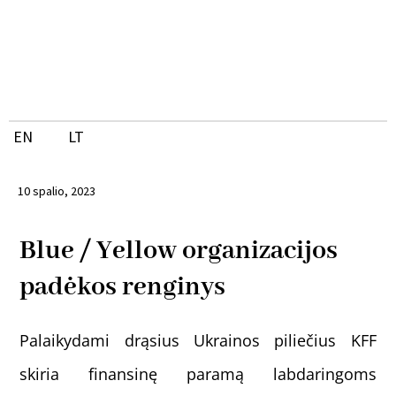
Pereiti
prie
turinio
EN
LT
10 spalio, 2023
Blue / Yellow organizacijos
padėkos renginys
Palaikydami drąsius Ukrainos piliečius KFF
skiria finansinę paramą labdaringoms