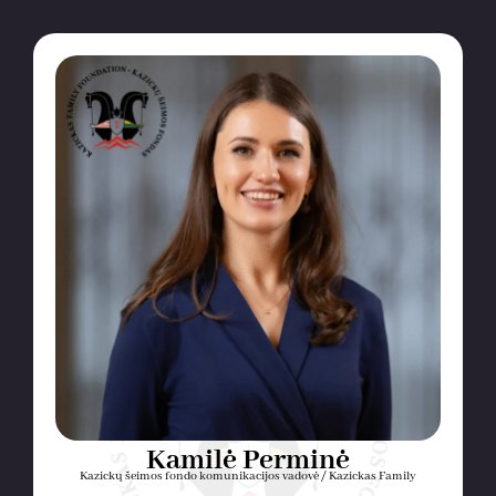
Kamilė Perminė
Kazickų šeimos fondo komunikacijos vadovė / Kazickas Family