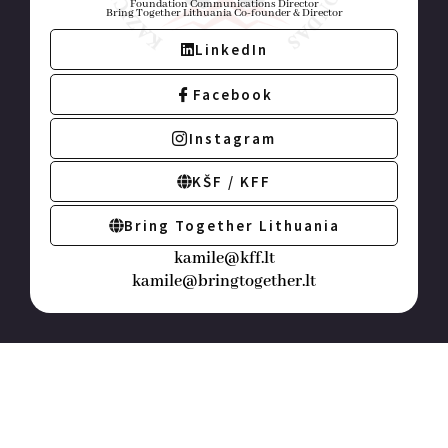
Foundation Communications Director
Bring Together Lithuania Co-founder & Director
LinkedIn
Facebook
Instagram
KŠF / KFF
Bring Together Lithuania
kamile@kff.lt
kamile@bringtogether.lt