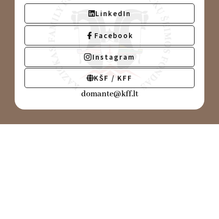
LinkedIn
Facebook
Instagram
KŠF / KFF
domante@kff.lt