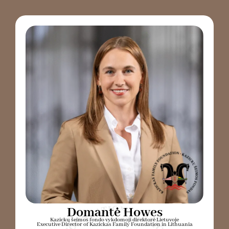
Domantė Howes
Kazickų šeimos fondo vykdomoji direktorė Lietuvoje
Executive Director of Kazickas Family Foundation in Lithuania